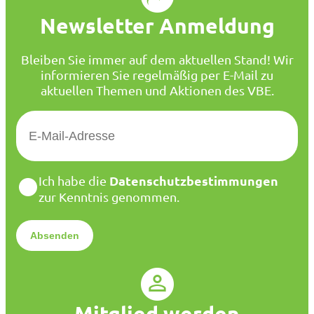
Newsletter Anmeldung
Bleiben Sie immer auf dem aktuellen Stand! Wir
informieren Sie regelmäßig per E-Mail zu
aktuellen Themen und Aktionen des VBE.
E
-
M
a
D
Datenschutzbestimmungen
Ich habe die
i
a
zur Kenntnis genommen.
l
t
*
e
n
s
c
h
u
Mitglied werden
t